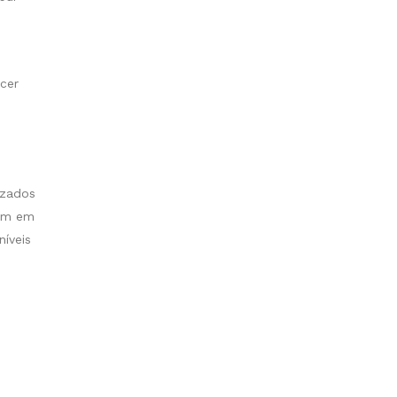
cer
izados
tam em
íveis