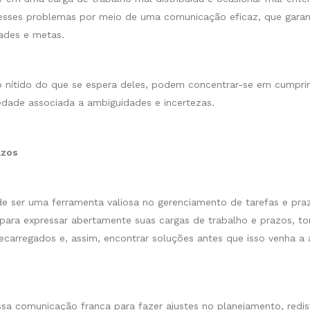
ar esses problemas por meio de uma comunicação eficaz, que garan
dades e metas.
nítido do que se espera deles, podem concentrar-se em cumprir
iedade associada a ambiguidades e incertezas.
azos
e ser uma ferramenta valiosa no gerenciamento de tarefas e pra
ara expressar abertamente suas cargas de trabalho e prazos, to
recarregados e, assim, encontrar soluções antes que isso venha a 
sa comunicação franca para fazer ajustes no planejamento, redist