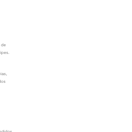
 de
uipes.
ias,
dos
ndidos