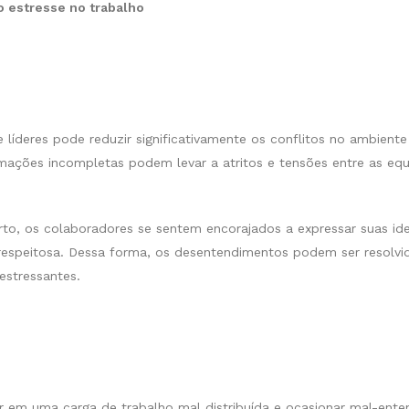
o estresse no trabalho
líderes pode reduzir significativamente os conflitos no ambiente
rmações incompletas podem levar a atritos e tensões entre as eq
, os colaboradores se sentem encorajados a expressar suas ide
respeitosa. Dessa forma, os desentendimentos podem ser resolvi
estressantes.
ar em uma carga de trabalho mal distribuída e ocasionar mal-ente