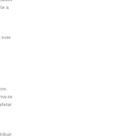
te a
 suas
zos.
rna-se
afetar
ribuir