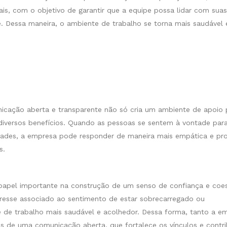
is, com o objetivo de garantir que a equipe possa lidar com suas
e. Dessa maneira, o ambiente de trabalho se torna mais saudável 
nicação aberta e transparente não só cria um ambiente de apoio 
iversos benefícios. Quando as pessoas se sentem à vontade par
ades, a empresa pode responder de maneira mais empática e pro
s.
apel importante na construção de um senso de confiança e coe
stresse associado ao sentimento de estar sobrecarregado ou
de trabalho mais saudável e acolhedor. Dessa forma, tanto a e
 de uma comunicação aberta, que fortalece os vínculos e contri