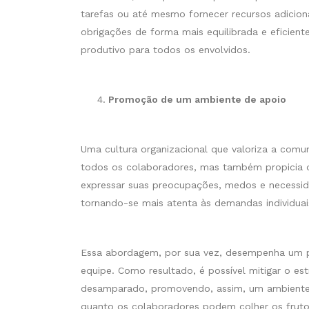
tarefas ou até mesmo fornecer recursos adiciona
obrigações de forma mais equilibrada e eficient
produtivo para todos os envolvidos.
Promoção de um ambiente de apoio
Uma cultura organizacional que valoriza a comu
todos os colaboradores, mas também propicia d
expressar suas preocupações, medos e necessid
tornando-se mais atenta às demandas individuai
Essa abordagem, por sua vez, desempenha um p
equipe. Como resultado, é possível mitigar o e
desamparado, promovendo, assim, um ambiente 
quanto os colaboradores podem colher os frutos