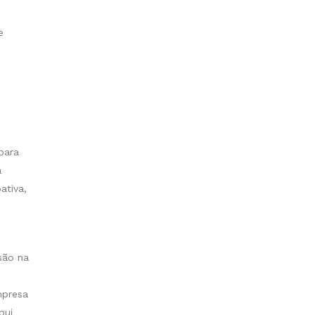
e
para
a
ativa,
são na
mpresa
bui