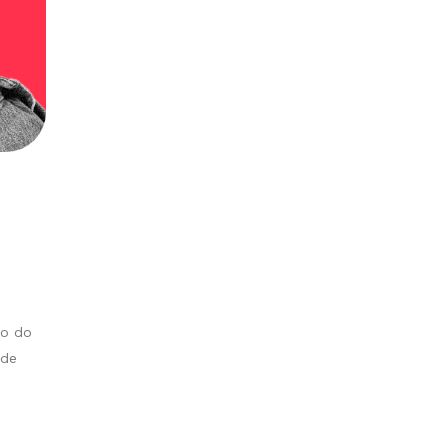
to do
ode