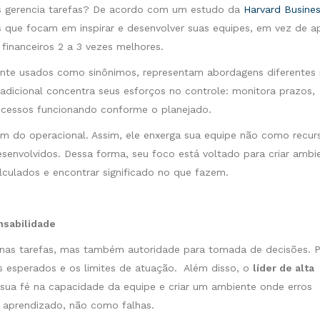
s gerencia tarefas? De acordo com um estudo da
Harvard Busine
s que focam em inspirar e desenvolver suas equipes, em vez de a
 financeiros 2 a 3 vezes melhores.
mente usados como sinônimos, representam abordagens diferentes
adicional concentra seus esforços no controle: monitora prazos,
rocessos funcionando conforme o planejado.
ém do operacional. Assim, ele enxerga sua equipe não como recur
senvolvidos. Dessa forma, seu foco está voltado para criar ambi
lculados e encontrar significado no que fazem.
nsabilidade
apenas tarefas, mas também autoridade para tomada de decisões. 
s esperados e os limites de atuação. Além disso, o
líder de alta
sua fé na capacidade da equipe e criar um ambiente onde erros
e aprendizado, não como falhas.