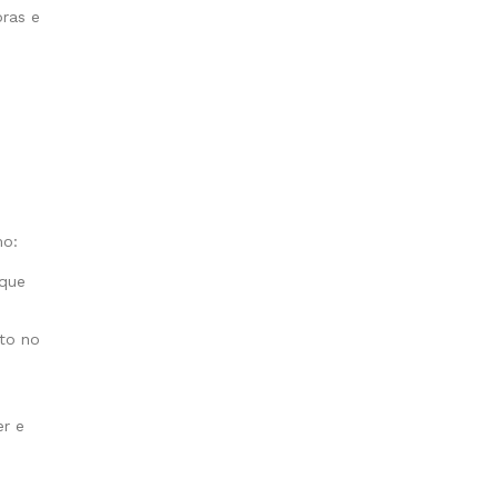
ras e
mo:
 que
to no
er e