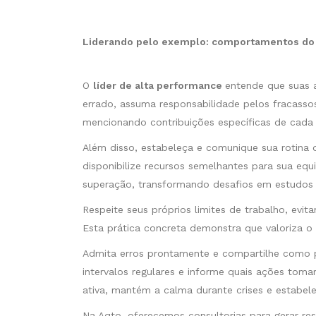
Liderando pelo exemplo: comportamentos do 
O
líder de alta performance
entende que suas 
errado, assuma responsabilidade pelos fracasso
mencionando contribuições específicas de cad
Além disso, estabeleça e comunique sua rotina 
disponibilize recursos semelhantes para sua eq
superação, transformando desafios em estudos 
Respeite seus próprios limites de trabalho, evit
Esta prática concreta demonstra que valoriza o eq
Admita erros prontamente e compartilhe como pla
intervalos regulares e informe quais ações tom
ativa, mantém a calma durante crises e estabel
Na Aqto, oferecemos consultorias para gerar r