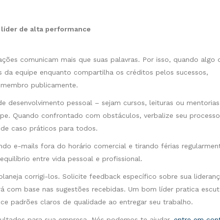
líder de alta performance
ações comunicam mais que suas palavras. Por isso, quando algo 
s da equipe enquanto compartilha os créditos pelos sucessos,
a membro publicamente.
de desenvolvimento pessoal – sejam cursos, leituras ou mentorias
uipe. Quando confrontado com obstáculos, verbalize seu process
de caso práticos para todos.
ando e-mails fora do horário comercial e tirando férias regularmen
uilíbrio entre vida pessoal e profissional.
neja corrigi-los. Solicite feedback específico sobre sua lideran
ará com base nas sugestões recebidas. Um bom líder pratica escut
ece padrões claros de qualidade ao entregar seu trabalho.
esultados para sua empresa. Nós podemos te ajudar,
entre em con