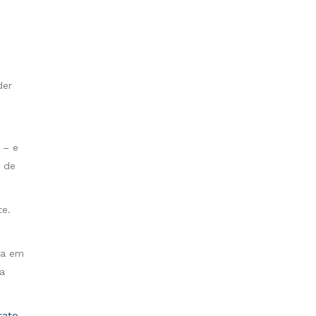
der
 – e
o de
te.
ça em
a
tato