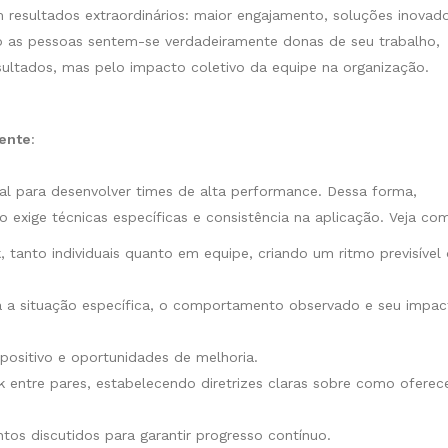
resultados extraordinários: maior engajamento, soluções inovado
do as pessoas sentem-se verdadeiramente donas de seu trabalho,
ultados, mas pelo impacto coletivo da equipe na organização.
rente
:
l para desenvolver times de alta performance. Dessa forma,
 exige técnicas específicas e consistência na aplicação. Veja co
 tanto individuais quanto em equipe, criando um ritmo previsível
a a situação específica, o comportamento observado e seu impac
positivo e oportunidades de melhoria.
 entre pares, estabelecendo diretrizes claras sobre como oferec
os discutidos para garantir progresso contínuo.