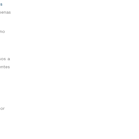
ss
penas
 no
sos a
entes
Por