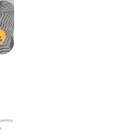
quemos
e.