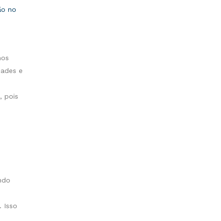
ão no
mos
dades e
, pois
ando
. Isso