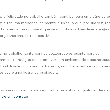
e, a felicidade no trabalho também contribui para uma série de o
m a ter uma melhor saúde mental e física, o que, por sua vez, re
 Também é mais provável que sejam colaboradores leais e engaja
rganizacional forte e positiva.
e no trabalho, tanto para os colaboradores quanto para as
istam em estratégias que promovam um ambiente de trabalho saud
, flexibilidade no horário de trabalho, reconhecimento e recompen
sitivo e uma liderança inspiradora.
issionais comprometidos e prontos para abraçar qualquer desafi
ntre em contato
!