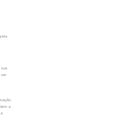
pela
 sua
 ser
ivação
ndem a
 A