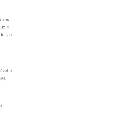
utros
duz o
dos, o
ável e
sas,
o?